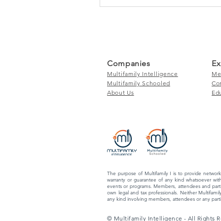
Companies
Ex
Multifamily Intelligence
Me
Multifamily Schooled
Co
About Us
Ed
The purpose of Multifamily I is to provide network
warranty or guarantee of any kind whatsoever with
events or programs. Members, attendees and partic
own legal and tax professionals. Neither Multifamily
any kind involving members, attendees or any partic
© Multifamily Intelligence - All Rights