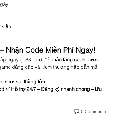
ngày
%
ự kiện
– Nhận Code Miễn Phí Ngay!
cập ngay
go88.food
 để 
nhận tặng code cược 
m game đẳng cấp và kiếm thưởng hấp dẫn mỗi 
, chơi vui thắng lớn!
od
✅ Hỗ trợ 24/7 – Đăng ký nhanh chóng – Ưu 
0 Comments