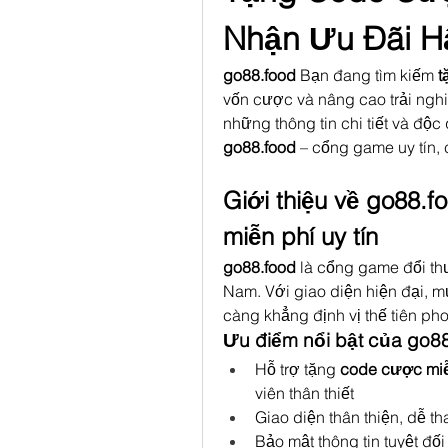
Nhận Ưu Đãi H
go88.food
 Bạn đang tìm kiếm 
t
vốn cược và nâng cao trải nghi
go88.food
 – cổng game uy tín,
Giới thiệu về 
go88.f
miễn phí uy tín
go88.food
 là cổng game đổi th
Nam. Với giao diện hiện đại, m
càng khẳng định vị thế tiên p
Ưu điểm nổi bật của 
go88
Hỗ trợ tặng 
code cược miễ
viên thân thiết
Giao diện thân thiện, dễ th
Bảo mật thông tin tuyệt đối