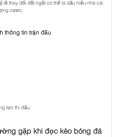
Tỷ lệ thay đổi đột ngột có thể là dấu hiệu nhà cái 
ượng cược.
 thông tin trận đấu
ộng lực thi đấu.
hường gặp khi đọc kèo bóng đá