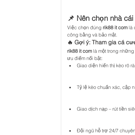
📌 Nên chọn nhà cái
Việc chọn đúng 
rik88 it com
 là
công bằng và bảo mật.
🔥 Gợi ý: Tham gia cá cượ
rik88 it com
 là một trong những 
ưu điểm nổi bật:
Giao diện hiển thị kèo rõ r
Tỷ lệ kèo chuẩn xác, cập n
Giao dịch nạp – rút tiền siê
Đội ngũ hỗ trợ 24/7 chuyên