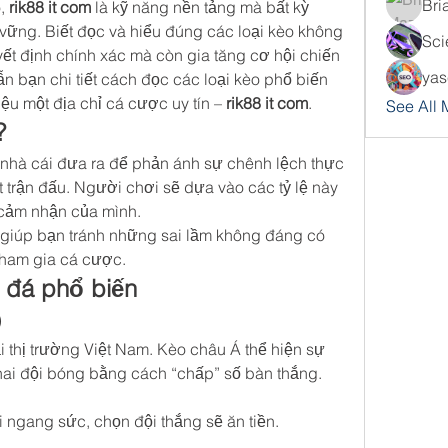
Bri
, 
rik88 it com
 là kỹ năng nền tảng mà bất kỳ 
ững. Biết đọc và hiểu đúng các loại kèo không 
Sci
ết định chính xác mà còn gia tăng cơ hội chiến 
yas
n bạn chi tiết cách đọc các loại kèo phổ biến 
iệu một địa chỉ cá cược uy tín – 
rik88 it com
.
See All
?
 nhà cái đưa ra để phản ánh sự chênh lệch thực 
 trận đấu. Người chơi sẽ dựa vào các tỷ lệ này 
 cảm nhận của mình.
 giúp bạn tránh những sai lầm không đáng có 
 tham gia cá cược.
g đá phổ biến
)
ại thị trường Việt Nam. Kèo châu Á thể hiện sự 
ai đội bóng bằng cách “chấp” số bàn thắng. 
ội ngang sức, chọn đội thắng sẽ ăn tiền.