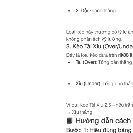
2
: Đội khách thắng.
Loại kèo này thường có tỷ lệ ă
không phân tích kỹ lưỡng.
3. Kèo Tài Xỉu (Over/Unde
Đây là loại kèo dựa trên 
rik88 i
Tài (Over)
: Tổng bàn thắng
Xỉu (Under)
: Tổng bàn thắ
Ví dụ: Kèo Tài Xỉu 2.5 – nếu trậ
→ Xỉu thắng.
📘 Hướng dẫn cách 
Bước 1: Hiểu đúng bảng t