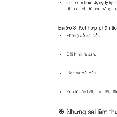
Theo dõi 
biến động tỷ lệ
: 
điều chỉnh để cân bằng l
Bước 3: Kết hợp phân tích
Phong độ hai đội.
Đội hình ra sân.
Lịch sử đối đầu.
Yếu tố sân bãi, thời tiết, đ
🎯 Những sai lầm t