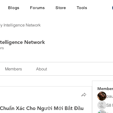
Blogs
Forums
Store
Tools
ly Intelligence Network
ntelligence Network
rs
Members
About
Member
pau
S8 
Chuẩn Xác Cho Người Mới Bắt Đầu