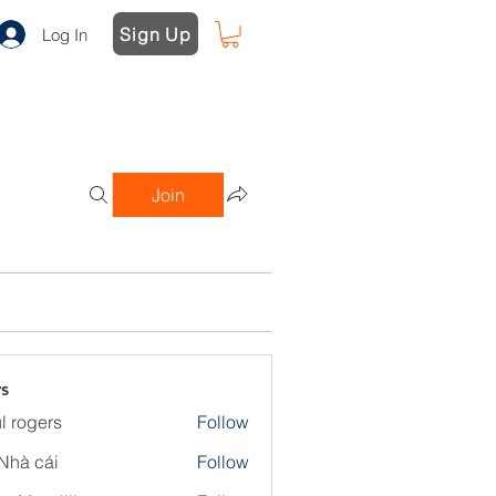
Sign Up
Log In
Join
s
l rogers
Follow
Nhà cái
Follow