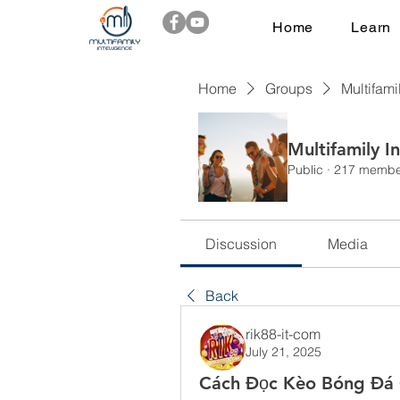
Home
Learn
Home
Groups
Multifami
Multifamily I
Public
·
217 membe
Discussion
Media
Back
rik88-it-com
July 21, 2025
Cách Đọc Kèo Bóng Đá 