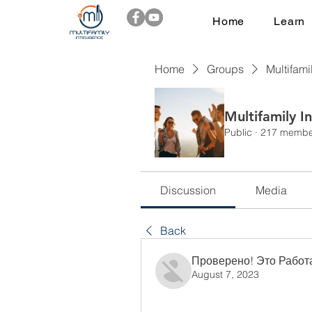
Home
Learn
Home
Groups
Multifami
Multifamily I
Public
·
217 membe
Discussion
Media
Back
Проверено! Это Работ
August 7, 2023