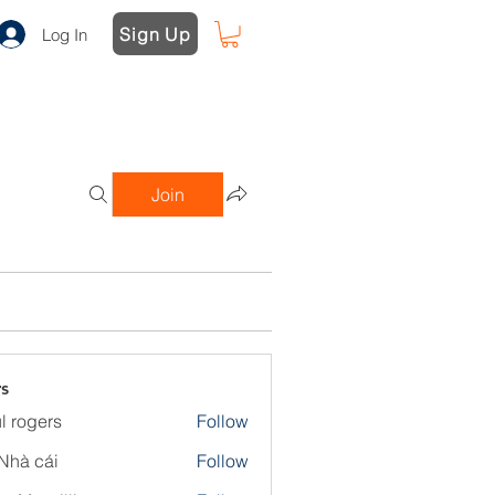
Sign Up
Log In
Join
s
l rogers
Follow
Nhà cái
Follow