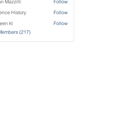
an Mazzilli
Follow
ence History
Follow
een kt
Follow
 Members (217)