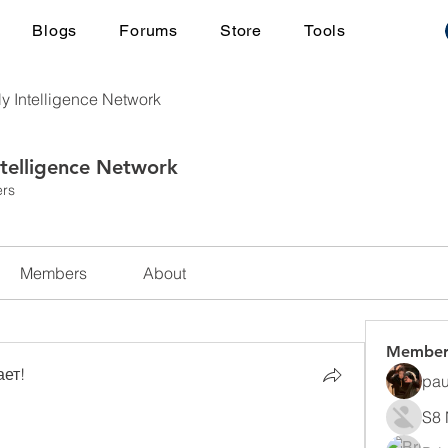
Blogs
Forums
Store
Tools
ly Intelligence Network
ntelligence Network
rs
Members
About
Member
ает!
pau
S8 