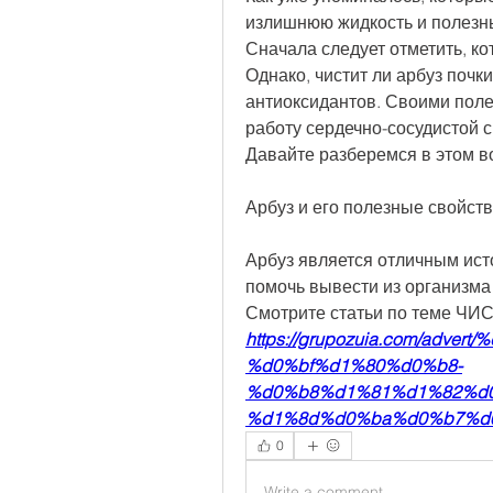
излишнюю жидкость и полезные
Сначала следует отметить, ко
Однако, чистит ли арбуз почк
антиоксидантов. Своими поле
работу сердечно-сосудистой с
Давайте разберемся в этом в
Арбуз и его полезные свойст
Арбуз является отличным исто
помочь вывести из организма
Смотрите статьи по теме Ч
https://grupozuia.com/adv
%d0%bf%d1%80%d0%b8-
%d0%b8%d1%81%d1%82%d
%d1%8d%d0%ba%d0%b7%d0
0
Write a comment...