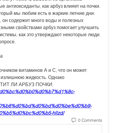
 антиоксиданты, как арбуз влияет на почки. 
торый мы любим есть в жаркие летние дни. 
и, он содержит много воды и полезных 
зными свойствами арбуз помогает улучшить 
истемы, как это утверждают некоторые люди. 
опросе.
ва
чником витаминов А и С, что он может 
 излишнюю жидкость. Однако 
ИСТИТ ЛИ АРБУЗ ПОЧКИ:
ert/%d0%bc%d0%b0%d0%b7%d1%8c-
0%b8%d0%bd%d0%bd%d0%be%d0%b9-
%b5%d0%bc%d0%b5-hllzd/
0 Comments