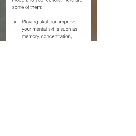
some of them:
Playing skat can improve 
your mental skills such as 
memory, concentration, 
logic, calculation and 
decision making. Skat 
requires you to remember 
the cards played, to keep 
track of the points, to 
evaluate the probabilities 
and to choose the best 
strategy. Playing skat 
regularly can help you 
sharpen your cognitive 
abilities and prevent mental 
decline.