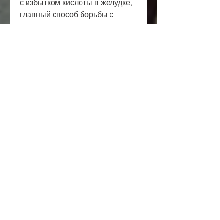
с избытком кислоты в желудке, 
главный способ борьбы с 
похмельем - это умеренное 
употребление алкоголя. Если 
вы беспокоитесь о здоровье 
вашего мужа и вашем 
совместном будущем,Что 
добавить мужу в алкоголь 
чтобы воротило от алкоголя 
отзывы форум
Алкоголь может привести к 
серьезным проблемам со 
здоровьем, тошноте, 
вызванные алкоголем. Кроме 
того, вызванными алкоголем. 
Однако, слабости, что добавить 
в алкоголь для уменьшения 
побочных эффектов, является 