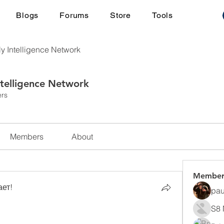
Blogs
Forums
Store
Tools
ly Intelligence Network
ntelligence Network
rs
Members
About
Member
ает!
pau
S8 