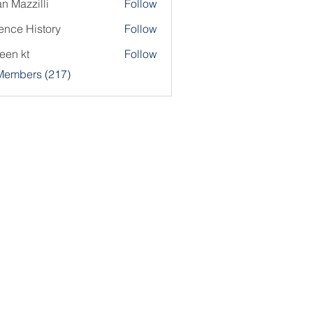
an Mazzilli
Follow
ence History
Follow
een kt
Follow
 Members (217)