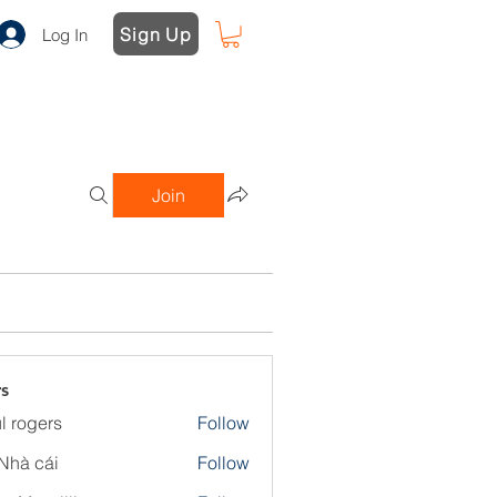
Sign Up
Log In
Join
s
l rogers
Follow
Nhà cái
Follow