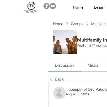
Home
Learn
Home
Groups
Multifami
Multifamily I
Public
·
217 membe
Discussion
Media
Back
Проверено! Это Работ
August 7, 2023