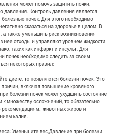
вления может помочь защитить почки, 
 давления. Контроль давления является 
болезнью почек. Для этого необходимо 
негативно сказаться на здоровье в целом. В 
, а также уменьшить риск возникновения 
з нее отходы и управляют уровнем жидкости 
ко, таких как инфаркт и инсульт. Для 
и почек необходимо следить за своим 
ься некоторых правил:
йте диете, то появляются болезни почек. Это 
х причин, включая повышение кровяного 
при болезни почек может ухудшить состояние 
и к множеству осложнений, то обязательно 
о рекомендациям., животных жиров и 
нием калия.
веса: Уменьшите вес,Давление при болезни 