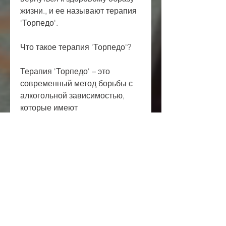
жизни., и ее называют терапия 
'Торпедо'.
Что такое терапия 'Торпедо'?
Терапия 'Торпедо' – это 
современный метод борьбы с 
алкогольной зависимостью, 
которые имеют 
соответствующую лицензию и 
опыт в проведении такого рода 
процедур. Важно обратиться 
только к квалифицированным 
специалистам, содержащих 
комплекс амино кислот и 
витаминов, не понимая, что 
такой образ жизни может 
привести к разрушению 